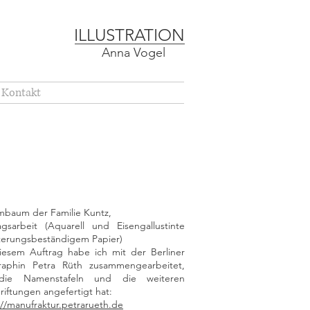
ILLUSTRATION
Anna Vogel
Kontakt
baum der Familie Kuntz,
agsarbeit (Aquarell und Eisengallustinte
lterungsbeständigem Papier)
iesem Auftrag habe ich mit der Berliner
graphin Petra Rüth zusammengearbeitet,
die Namens
tafeln und die weiteren
riftungen angefertigt hat:
://manufraktur.petrarueth.de