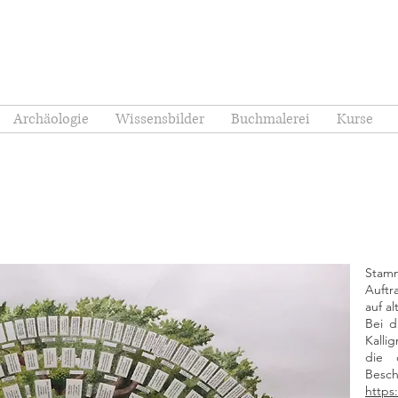
Archäologie
Wissensbilder
Buchmalerei
Kurse
Stamm
Auftr
auf a
Bei d
Kalli
die 
Besch
https