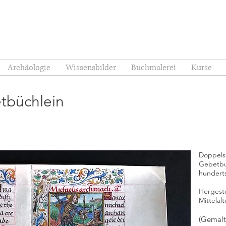
Archäologie
Wissensbilder
Buchmalerei
Kurse
tbüchlein
Doppelse
Gebetbu
hundert
Hergeste
Mittelal
(Gemalt