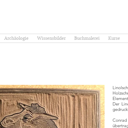
Archäologie
Wissensbilder
Buchmalerei
Kurse
Linols
Holzsch
Element
Der Lin
gedruck
Conrad
übertr